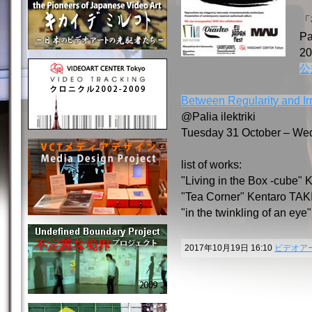
「
Pa
2
公
Between Regularity and Irr
@Palia ilektriki
Tuesday 31 October – We
list of works:
"Living in the Box -cube"
"Tea Corner" Kentaro TAK
"in the twinkling of an e
2017年10月19日 16:10
ビデオア