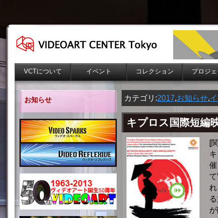
VCTについて
イベント
コレクション
プロジェ
カテゴリ:
2017
,
お知らせ
,
イ
お知らせ
キプロス国際短編
[
キ
催
て
れ
る
が